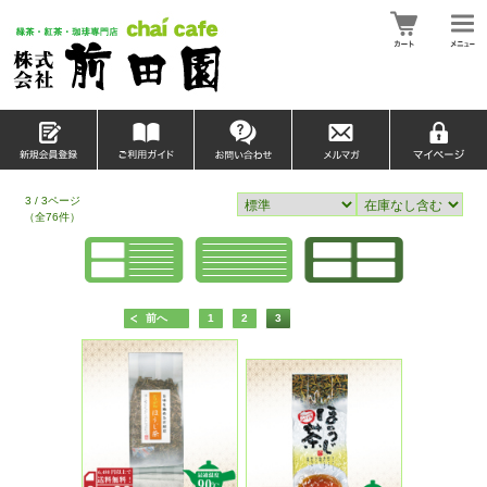
3 / 3ページ
（全76件）
前へ
1
2
3