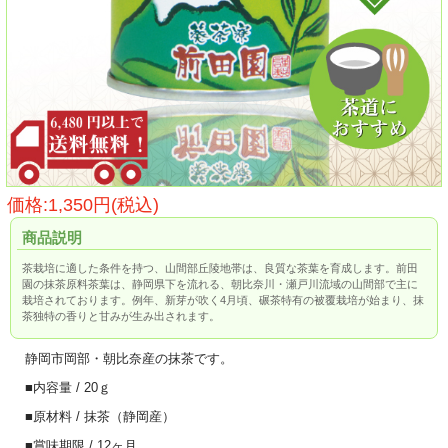
価格:1,350円(税込)
商品説明
茶栽培に適した条件を持つ、山間部丘陵地帯は、良質な茶葉を育成します。前田
園の抹茶原料茶葉は、静岡県下を流れる、朝比奈川・瀬戸川流域の山間部で主に
栽培されております。例年、新芽が吹く4月頃、碾茶特有の被覆栽培が始まり、抹
茶独特の香りと甘みが生み出されます。
静岡市岡部・朝比奈産の抹茶です。
■内容量 / 20ｇ
■原材料 / 抹茶（静岡産）
■賞味期限 / 12ヶ月