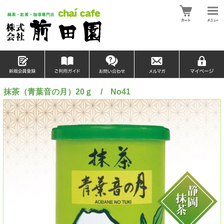
抹茶（青葉音の月）20ｇ / No41