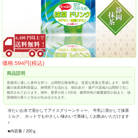
価格:594円(税込)
商品説明
茶栽培に適した条件を持つ、山間部丘陵地帯は、良質な茶葉を育成します。前田
園の抹茶原料茶葉は、静岡県下を流れる、朝比奈川・瀬戸川流域の山間部で主に
栽培されております。例年、新芽が吹く4月頃、碾茶特有の被覆栽培が始まり、抹
茶独特の香りと甘みが生み出されます。
冷たいお水で溶かしてアイスグリーンティー、 牛乳に溶かして抹茶
ミルク、 ホットでもやさしい味わいで美味しくお飲みいただけます
♪
■内容量 / 200ｇ