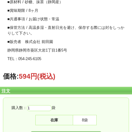
■原材料 / 砂糖、抹茶（静岡産）
■賞味期限 / 8ヶ月
■共通事項 / お届け状態・常温
■保管方法 / 高温多湿・直射日光を避け、保存する際には封をしっか
りして下さい。
■販売者 株式会社 前田園
静岡県静岡市葵区大岩1丁目1番5号
TEL：054-245-6105
価格:
594円
(税込)
注文
購入数：
袋
在庫
8袋