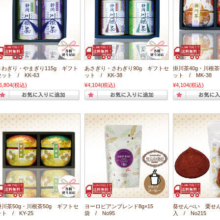
さわぎり・やまぎり115g ギフト
あさぎり・さわぎり90g ギフトセ
掛川茶40g・川根茶
ット / KK-63
ット / KK-38
ット / MK-38
6,804
(税込)
¥4,104
(税込)
¥4,104
(税込)
掛川茶50g・川根茶50g ギフトセ
ヨーロピアンブレンド8g×15
葵せんべい 栗せん
ト / KY-25
袋 / No95
入 / No215