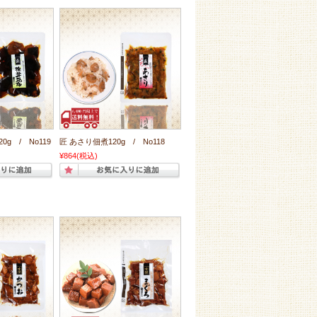
g / No119
匠 あさり佃煮120g / No118
¥864
(税込)