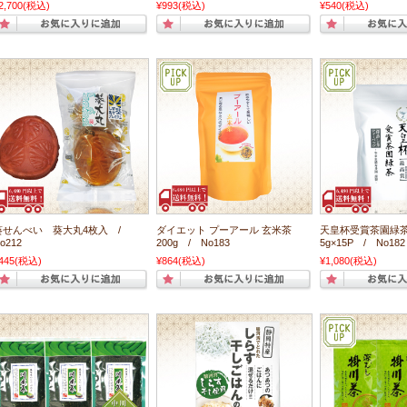
2,700
(税込)
¥993
(税込)
¥540
(税込)
葵せんべい 葵大丸4枚入 /
ダイエット プーアール 玄米茶
天皇杯受賞茶園緑
o212
200g / No183
5g×15P / No182
445
(税込)
¥864
(税込)
¥1,080
(税込)