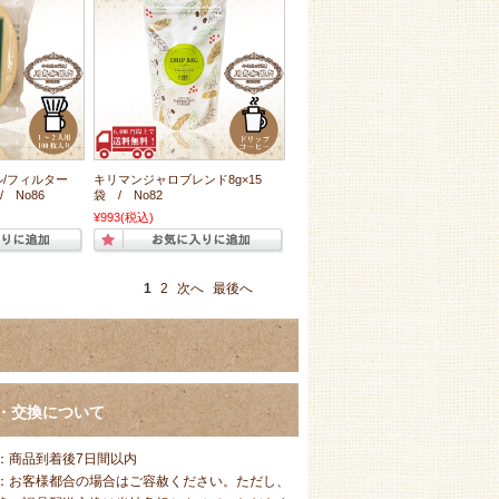
ル/フィルター
キリマンジャロブレンド8g×15
 No86
袋 / No82
¥993
(税込)
1
2
次へ
最後へ
・交換について
：商品到着後7日間以内
：お客様都合の場合はご容赦ください。ただし、