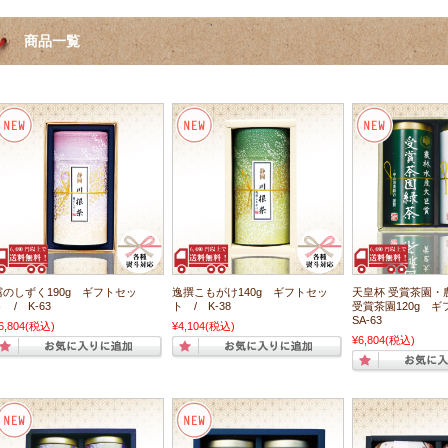
商品一覧
霧のしずく190g ギフトセッ
逸撰こもがけ140g ギフトセッ
天皇杯 受賞茶園・
 / K-63
ト / K-38
受賞茶園120g 
SA-63
6,804
(税込)
¥4,104
(税込)
¥6,804
(税込)