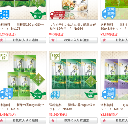
送料無料 川根茶160ｇ×3袋セ
しらす干しごはんの素 / 簡単まぜ
送料無料 深むし
ト / No178
るだけ2合用 / No164
80g×3袋セット / 
3,240
(税込)
¥486
(税込)
¥3,240
(税込)
送料無料 新芽の香80g×4袋セ
送料無料 深緑の香80g×3袋セ
送料無料 こもがけ
ト / No140
ット / No139
ット / No138
3,456
(税込)
¥3,240
(税込)
¥3,888
(税込)