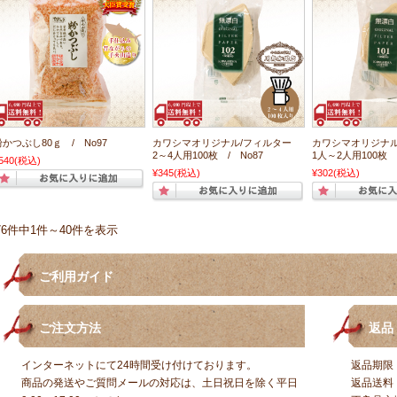
粉かつぶし80ｇ / No97
カワシマオリジナル/フィルター
カワシマオリジナ
2～4人用100枚 / No87
1人～2人用100枚 /
540
(税込)
¥345
(税込)
¥302
(税込)
76件中1件～40件を表示
ご利用ガイド
ご注文方法
返品
インターネットにて24時間受け付けております。
返品期限
商品の発送やご質問メールの対応は、土日祝日を除く平日
返品送料