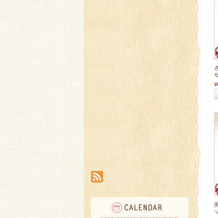
セ
¥
ッ