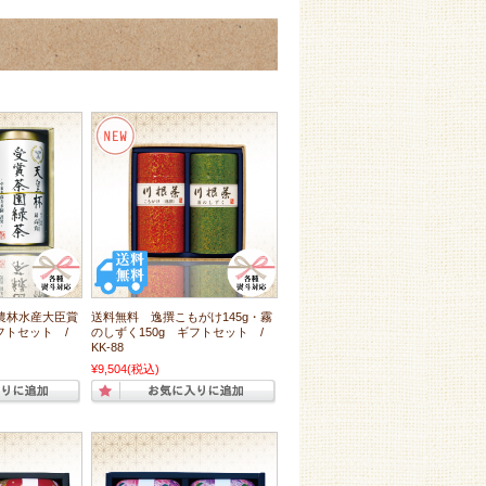
農林水産大臣賞
送料無料 逸撰こもがけ145g・霧
ギフトセット /
のしずく150g ギフトセット /
KK-88
¥9,504
(税込)