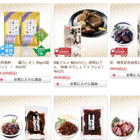
送料無料 霧のしずく 80g×2袋
B級グルメ 秘伝のだし 静岡おで
匠 椎茸昆布佃煮120
セット / No135
ん 林修 今でしょ ＴＶ テレビ /
¥864
(税込)
No121
4,320
(税込)
¥940
(税込)