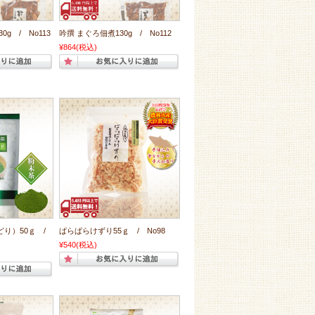
g / No113
吟撰 まぐろ佃煮130g / No112
¥864
(税込)
どり）50ｇ /
ぱらぱらけずり55ｇ / No98
¥540
(税込)