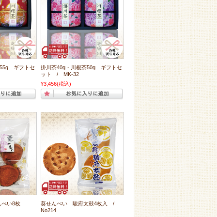
55g ギフトセ
掛川茶40g・川根茶50g ギフトセ
ット / MK-32
¥3,456
(税込)
べい8枚
葵せんべい 駿府太鼓4枚入 /
No214