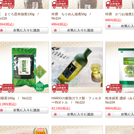
匠 まぐろ昆布佃煮130g /
吟撰 ちりめん佃煮50g /
吟撰 かつお佃煮130
o116
No114
¥864
(税込)
864
(税込)
¥864
(税込)
根茶160g / No122
HARIOの耐熱ガラス製・フィルタ
粉末緑茶 濃緑（み
ーINボトル / No110
No104
1,080
(税込)
¥2,160
(税込)
¥864
(税込)