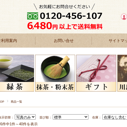
ご利用案内
お問い合せ
サイトマ
TOP
商品一覧
表示切替：
並び順：
在庫：
76件中1件～40件を表示