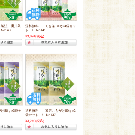
製法 掛川茶
送料無料 くき茶100g×4袋セッ
No143
ト / No141
¥3,024
(税込)
80ｇ×3袋セ
送料無料 逸選こもがけ80ｇ×2
袋セット / No137
¥3,240
(税込)