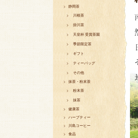
静岡茶
川根茶
掛川茶
天皇杯 受賞茶園
季節限定茶
ギフト
ティーバッグ
その他
抹茶・粉末茶
粉末茶
抹茶
健康茶
ハーブティー
川島コーヒー
食品