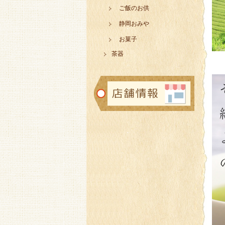
ご飯のお供
静岡おみや
お菓子
茶器