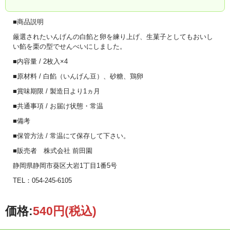
■商品説明
厳選されたいんげんの白餡と卵を練り上げ、生菓子としてもおいし
い餡を栗の型でせんべいにしました。
■内容量 /
2枚入×4
■原材料 /
白餡（いんげん豆）、砂糖、鶏卵
■賞味期限 / 製造日より1ヵ月
■共通事項 / お届け状態・常温
■備考
■保管方法 / 常温にて保存して下さい。
■販売者 株式会社 前田園
静岡県静岡市葵区大岩1丁目1番5号
TEL：054-245-6105
価格:
540円
(税込)