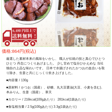
価格:864円(税込)
厳選した素材本来の風味をいかし、 職人が伝統の技と真心でひとつ
ひとつ 丹念につくりあげました。 少し甘めで塩分ひかえめな 当社
独自の上品な味わいです。 日本で水揚げされたかつおの血合いを取
り除き、生姜と共にじっくり炊き上げました。
■内容量 / 130g
■原材料 / かつお（国産）、砂糖、丸大豆醤油(大豆、小麦を含む)、
本みりん、生姜（国産）、寒天
■カロリー / 216kcal(100gあたり） 281kcal(1袋あたり)
■食塩相当量 / 2.5g(100gあたり) 3.3g(1袋あたり)