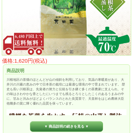
価格:1,620円(税込)
商品説明
川根地区の茶畑のほとんどが山の傾斜を利用しており、気温の寒暖差があり、大
井川の川霧の恵みの中で日本茶の栽培には最適な環境の中で育まれています。 歴
史も長い川根茶は、先覚者の努力と伝統を引き継ぐ多くの茶農家に支えられ、そ
の味はさわやかな香としたにいつまでも残るとろりとしたこくのあるうまみの中
に、甘みと渋みがほどよくバランスのとれた良質茶で、天皇杯をはじめ農林大臣
他幾多の賞に輝く優れた品質を保っています。
▼ 商品説明の続きを見る ▼