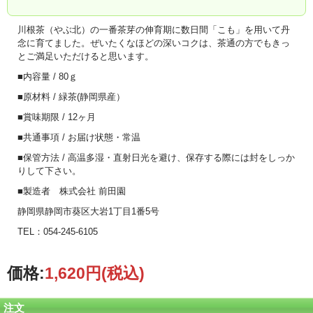
川根茶（やぶ北）の一番茶芽の伸育期に数日間「こも」を用いて丹
念に育てました。ぜいたくなほどの深いコクは、茶通の方でもきっ
とご満足いただけると思います。
■内容量 / 80ｇ
■原材料 / 緑茶(静岡県産）
■賞味期限 / 12ヶ月
■共通事項 / お届け状態・常温
■保管方法 / 高温多湿・直射日光を避け、保存する際には封をしっか
りして下さい。
■製造者 株式会社 前田園
静岡県静岡市葵区大岩1丁目1番5号
TEL：054-245-6105
価格:
1,620円
(税込)
注文