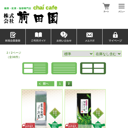
2 / 2ページ
（全38件）
前へ
1
2