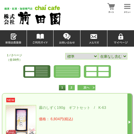
1 / 2ページ
（全38件）
1
2
次へ
NEW
霧のしずく190g ギフトセット / K-63
価格： 6,804円(税込)