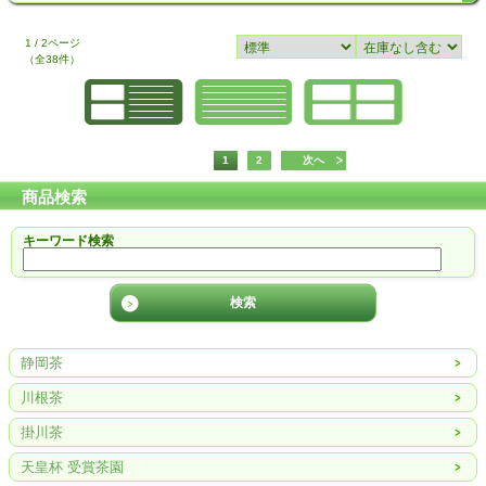
1 / 2ページ
（全38件）
1
2
次へ
商品検索
キーワード検索
静岡茶
川根茶
掛川茶
天皇杯 受賞茶園