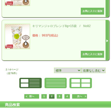
キリマンジャロブレンド8g×15袋 / No82
価格： 993円(税込)
2 / 4ページ
（全76件）
前へ
1
2
3
4
次へ
商品検索