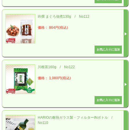
吟撰 まぐろ佃煮130g / No112
価格： 864円(税込)
川根茶160g / No122
価格： 1,080円(税込)
HARIOの耐熱ガラス製・フィルターINボトル /
No110