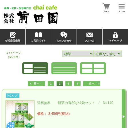
2 / 4ページ
（全76件）
前へ
1
2
3
4
次へ
PICK UP
送料無料 新芽の香80g×4袋セット / No140
価格： 3,456円(税込)