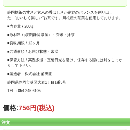
静岡抹茶の甘さと玄米の香ばしさが絶妙のバランスを創り出し
た、”おいしく楽しい”お茶です。川根産の茶葉を使用しております。
■内容量 / 200ｇ
■原材料 / 緑茶(静岡県産）・玄米・抹茶
■賞味期限 / 12ヶ月
■共通事項 / お届け状態・常温
■保管方法 / 高温多湿・直射日光を避け、保存する際には封をしっか
りして下さい。
■製造者 株式会社 前田園
静岡県静岡市葵区大岩1丁目1番5号
TEL：054-245-6105
価格:
756円
(税込)
注文