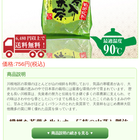
価格:756円(税込)
商品説明
川根地区の茶畑のほとんどが山の傾斜を利用しており、気温の寒暖差があり、大
井川の川霧の恵みの中で日本茶の栽培には最適な環境の中で育まれています。 歴
史も長い川根茶は、先覚者の努力と伝統を引き継ぐ多くの茶農家に支えられ、そ
の味はさわやかな香としたにいつまでも残るとろりとしたこくのあるうまみの中
に、甘みと渋みがほどよくバランスのとれた良質茶で、天皇杯をはじめ農林大臣
他幾多の賞に輝く優れた品質を保っています。
▼ 商品説明の続きを見る ▼