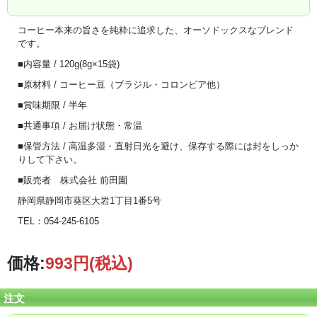
コーヒー本来の旨さを純粋に追求した、オーソドックスなブレンド
です。
■内容量 / 120g(8g×15袋)
■原材料 / コーヒー豆（ブラジル・コロンビア他）
■賞味期限 / 半年
■共通事項 / お届け状態・常温
■保管方法 / 高温多湿・直射日光を避け、保存する際には封をしっか
りして下さい。
■販売者 株式会社 前田園
静岡県静岡市葵区大岩1丁目1番5号
TEL：054-245-6105
価格:
993円
(税込)
注文