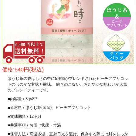
価格:540円(税込)
ほうじ茶の香ばしさの中に5種類がブレンドされたピーチアプリコッ
トのほのかな甘味と酸味。 飽きのこない、おだやかな味わいが人気
のブレンドティーです。
■内容量 / 3g×8P
■原材料 / ほうじ茶(国産)、ピーチアプリコット
■賞味期限 / 12ヶ月
■共通事項 / お届け状態・常温
■保管方法 / 高温多湿・直射日光を避け、保存する際には封をしっか