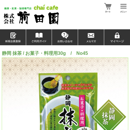
静岡 抹茶 / お菓子・料理用30g / No45