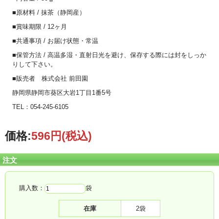
■原材料 / 抹茶（静岡産）
■賞味期限 / 12ヶ月
■共通事項 / お届け状態・常温
■保管方法 / 高温多湿・直射日光を避け、保存する際には封をしっか
りして下さい。
■販売者 株式会社 前田園
静岡県静岡市葵区大岩1丁目1番5号
TEL：054-245-6105
価格:
596円
(税込)
注文
購入数：
袋
在庫
2袋