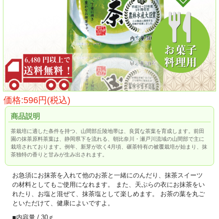
価格:596円(税込)
商品説明
茶栽培に適した条件を持つ、山間部丘陵地帯は、良質な茶葉を育成します。前田
園の抹茶原料茶葉は、静岡県下を流れる、朝比奈川・瀬戸川流域の山間部で主に
栽培されております。例年、新芽が吹く4月頃、碾茶特有の被覆栽培が始まり、抹
茶独特の香りと甘みが生み出されます。
お急須にお抹茶を入れて他のお茶と一緒にのんだり、抹茶スイーツ
の材料としてもご使用になれます。 また、天ぷらの衣にお抹茶をい
れたり、お塩と混ぜて、抹茶塩として楽しめます。 お茶の葉を丸ご
といただけて、健康によいですよ。
■内容量 / 30ｇ